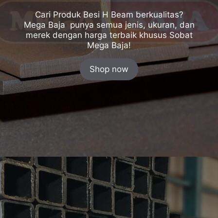
Cari Produk Besi H Beam berkualitas?
Mega Baja punya semua jenis, ukuran, dan
merek dengan harga terbaik khusus Sobat
Mega Baja!
Shop now