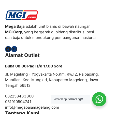
Mega Baja
adalah unit bisnis di bawah naungan
MGI Corp
, yang bergerak di bidang distribusi besi
dan baja untuk mendukung pembangunan nasional.
Facebook
Instagram
Alamat Outlet
Buka 08.00 Pagi s/d 17.00 Sore
Jl. Magelang - Yogyakarta No.Km, Rw.12, Palbapang,
Muntilan, Kec. Mungkid, Kabupaten Magelang, Jawa
Tengah 56512
082258433300
Whatsapp
Sekarang!!
081910504741
info@
megabajamagelang.com
Tentang Kami