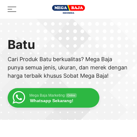
Skip
Menu
to
content
Batu
Cari Produk Batu berkualitas? Mega Baja
punya semua jenis, ukuran, dan merek dengan
harga terbaik khusus Sobat Mega Baja!
Mega Baja Marketing
Online
Whatsapp Sekarang!