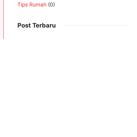
n
Post Terbaru
Jual Baja Ringan Grosir Magelang
2026-01-08
Kontraktor Baja Ringan Magelang
2026-01-08
Distributor Material Baja Ringan Magelang
2026-01-08
k
.
.