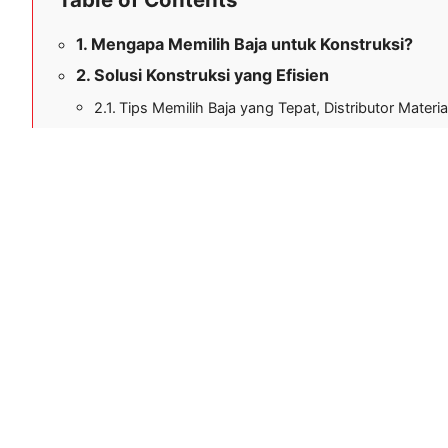
Dari sejarah yang kaya hingga visi dan misi yang 
dalam distribusi material baja ringan. Produk yang
dirancang untuk memberikan keunggulan dalam apl
berat.
Selamat datang, Sobat Mega Baja! Apakah Anda si
lama? Di dunia konstruksi, bahan yang tepat adala
sinilah Mega Baja berperan! Mari kita eksplorasi l
dapat membantu Anda membangun impian Anda.
Untuk proyek bangunan yang memerlukan kekuatan 
Produk kami dirancang untuk memberikan dukunga
Pastikan Anda menggunakan material terbaik untu