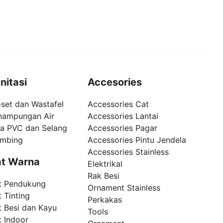
nitasi
Accesories
set dan Wastafel
Accessories Cat
nampungan Air
Accessories Lantai
pa PVC dan Selang
Accessories Pagar
umbing
Accessories Pintu Jendela
Accessories Stainless
t Warna
Elektrikal
Rak Besi
t Pendukung
Ornament Stainless
 Tinting
Perkakas
t Besi dan Kayu
Tools
t Indoor