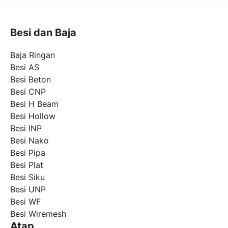
Besi dan Baja
Baja Ringan
Besi AS
Besi Beton
Besi CNP
Besi H Beam
Besi Hollow
Besi INP
Besi Nako
Besi Pipa
Besi Plat
Besi Siku
Besi UNP
Besi WF
Besi Wiremesh
Atap