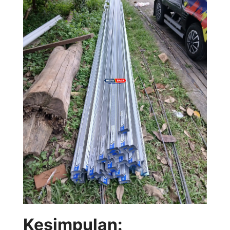
Kesimpulan: