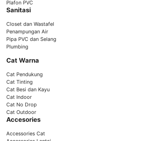
Plafon PVC
Sanitasi
Closet dan Wastafel
Penampungan Air
Pipa PVC dan Selang
Plumbing
Cat Warna
Cat Pendukung
Cat Tinting
Cat Besi dan Kayu
Cat Indoor
Cat No Drop
Cat Outdoor
Accesories
Accessories Cat
Accessories Lantai