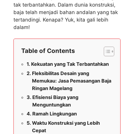
tak terbantahkan. Dalam dunia konstruksi,
baja telah menjadi bahan andalan yang tak
tertandingi. Kenapa? Yuk, kita gali lebih
dalam!
Table of Contents
Kekuatan yang Tak Terbantahkan
Fleksibilitas Desain yang
Memukau: Jasa Pemasangan Baja
Ringan Magelang
Efisiensi Biaya yang
Menguntungkan
Ramah Lingkungan
Waktu Konstruksi yang Lebih
Cepat