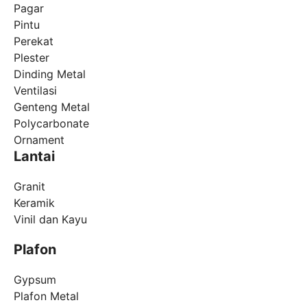
Pagar
Pintu
Perekat
Plester
Dinding Metal
Ventilasi
Genteng Metal
Polycarbonate
Ornament
Lantai
Granit
Keramik
Vinil dan Kayu
Plafon
Gypsum
Plafon Metal