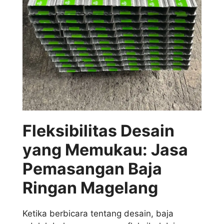
Fleksibilitas Desain
yang Memukau: Jasa
Pemasangan Baja
Ringan Magelang
Ketika berbicara tentang desain, baja