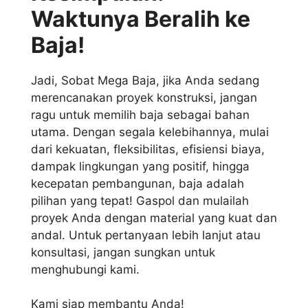
Waktunya Beralih ke
Baja!
Jadi, Sobat Mega Baja, jika Anda sedang
merencanakan proyek konstruksi, jangan
ragu untuk memilih baja sebagai bahan
utama. Dengan segala kelebihannya, mulai
dari kekuatan, fleksibilitas, efisiensi biaya,
dampak lingkungan yang positif, hingga
kecepatan pembangunan, baja adalah
pilihan yang tepat! Gaspol dan mulailah
proyek Anda dengan material yang kuat dan
andal. Untuk pertanyaan lebih lanjut atau
konsultasi, jangan sungkan untuk
menghubungi kami.
Kami siap membantu Anda!