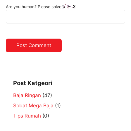
Are you human? Please solve:
Post Katgeori
Baja Ringan
(47)
Sobat Mega Baja
(1)
Tips Rumah
(0)