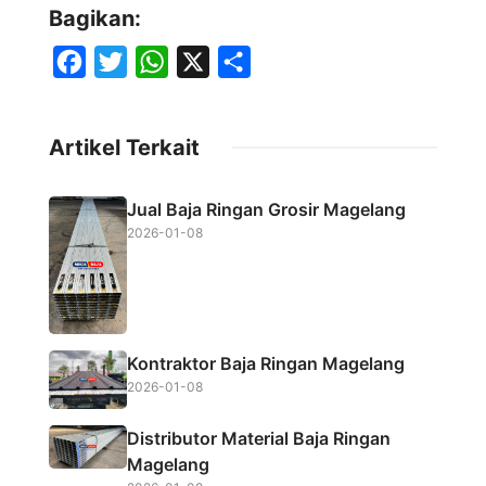
Bagikan:
F
T
W
X
S
a
w
h
h
c
i
a
a
Artikel Terkait
e
t
t
r
b
t
s
e
Jual Baja Ringan Grosir Magelang
o
e
A
2026-01-08
o
r
p
k
p
Kontraktor Baja Ringan Magelang
2026-01-08
Distributor Material Baja Ringan
Magelang