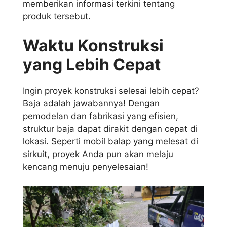
memberikan informasi terkini tentang
produk tersebut.
Waktu Konstruksi
yang Lebih Cepat
Ingin proyek konstruksi selesai lebih cepat?
Baja adalah jawabannya! Dengan
pemodelan dan fabrikasi yang efisien,
struktur baja dapat dirakit dengan cepat di
lokasi. Seperti mobil balap yang melesat di
sirkuit, proyek Anda pun akan melaju
kencang menuju penyelesaian!