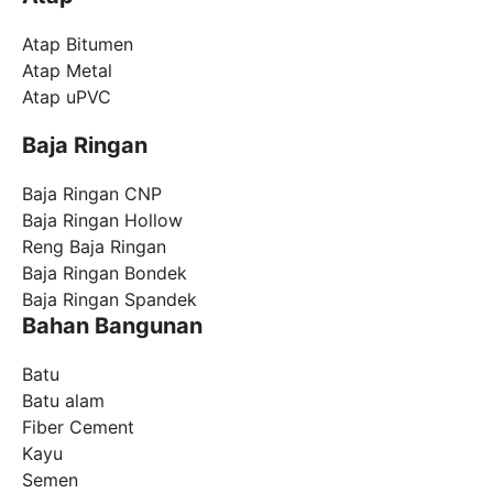
Atap Bitumen
Atap Metal
Atap uPVC
Baja Ringan
Baja Ringan CNP
Baja Ringan Hollow
Reng Baja Ringan
Baja Ringan Bondek
Baja Ringan Spandek
Bahan Bangunan
Batu
Batu alam
Fiber Cement
Kayu
Semen