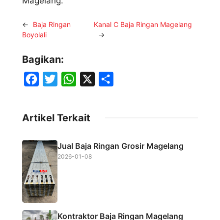
Magelang.
←
Baja Ringan
Kanal C Baja Ringan Magelang
Boyolali
→
Bagikan:
F
T
W
X
S
a
w
h
h
c
i
a
a
Artikel Terkait
e
t
t
r
b
t
s
e
Jual Baja Ringan Grosir Magelang
o
e
A
2026-01-08
o
r
p
k
p
Kontraktor Baja Ringan Magelang